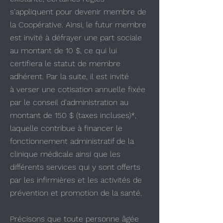
s'appliquent pour devenir membre de
la Coopérative. Ainsi, le futur membre
est invité à défrayer une part sociale
au montant de 10 $, ce qui lui
certifiera le statut de membre
adhérent. Par la suite, il est invité
à verser une cotisation annuelle fixée
par le conseil d'administration au
montant de 150 $ (taxes incluses)*,
laquelle contribue à financer le
fonctionnement administratif de la
clinique médicale ainsi que les
différents services qui y sont offerts
par les infirmières et les activités de
prévention et promotion de la santé.
Précisons que toute personne âgée