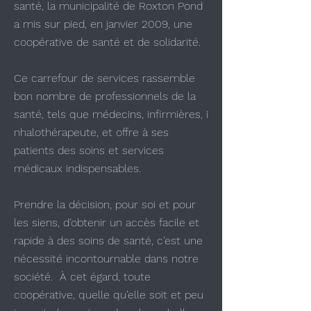
Solidarité Santé Roxton
santé, la municipalité de Roxton Pond
Pond
a mis sur pied, en janvier 2009, une
vous souhaite la
coopérative de santé et de solidarité.
bienvenue sur son site!
Ce carrefour de services rassemble
bon nombre de professionnels de la
santé, tels que médecins, infirmières, i
nhalothérapeute, et offre à ses
patients des soins et services
médicaux indispensables.
Prendre la décision, pour soi et pour
les siens, d’obtenir un accès facile et
rapide à des soins de santé, c’est une
nécessité incontournable dans notre
société. À cet égard, toute
coopérative, quelle qu’elle soit et peu