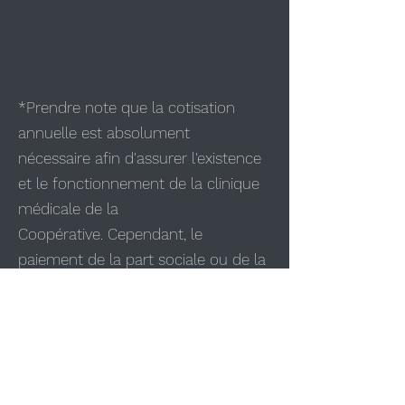
*Prendre note que la cotisation
annuelle est absolument
nécessaire afin d'assurer l'existence
et le fonctionnement de la clinique
médicale de la
Coopérative. Cependant, le
paiement de la part sociale ou de la
cotisation ne
constitue aucunement une
condition préalable pour avoir accès,
continuer d'avoir accès ou avoir une
priorité d'accès à un médecin