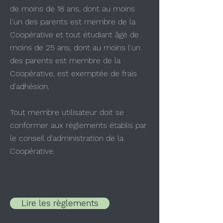
de moins de 18 ans, dont au moins
l'un des parents est membre de la
Coopérative et tout étudiant âgé de
moins de 25 ans, dont au moins l'un
des parents est membre de la
Coopérative, est exemptée de frais
d'adhésion.
Tout membre utilisateur doit se
conformer aux règlements établis par
le conseil d'administration de la
Coopérative.
Lire les règlements