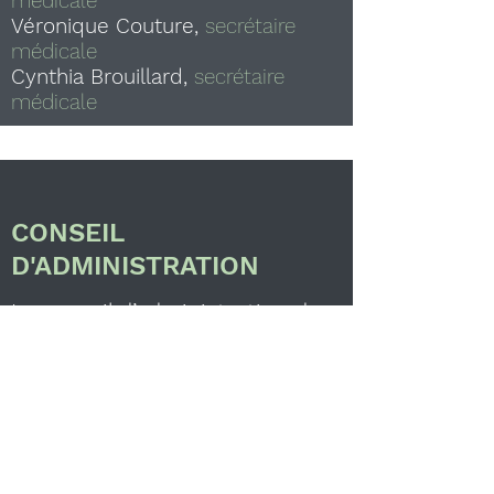
médicale
Véronique Couture,
secrétaire
médicale
Cynthia Brouillard,
secrétaire
médicale
CONSEIL
D'ADMINISTRATION
Le conseil d’administration de
la Coopérative de solidarité
santé de Roxton Pond a été
constitué le 30 janvier 2008.
Monsieur Serge Bouchard
assume la présidence du