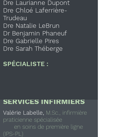
Solidarité Santé Roxton
Dre Laurianne Dupont
Pond
Dre Chloé Laferrière-
Trudeau
vous souhaite la
Dre Natalie LeBrun
bienvenue sur son site!
Dr Benjamin Phaneuf
Dre Gabrielle Pires
Dre Sarah Théberge
SPÉCIALISTE :
SERVICES INFIRMIERS
Valérie Labelle,
M.Sc., infirmière
praticienne spécialisée
en soins de première ligne
(IPS-PL)