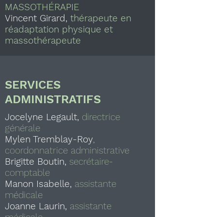
MASSOTHÉRAPIE
Vincent Girard,
thérapeute en
réadaptation physique et
massothérapeute
SERVICES
ADMINISTRATIFS
Jocelyne Legault,
directrice
générale
Mylen Tremblay-Roy
,
coordonnatrice administrative
Brigitte Boutin,
secrétaire-
comptable
Manon Isabelle,
assistante
médicale
Joanne Laurin,
assistante