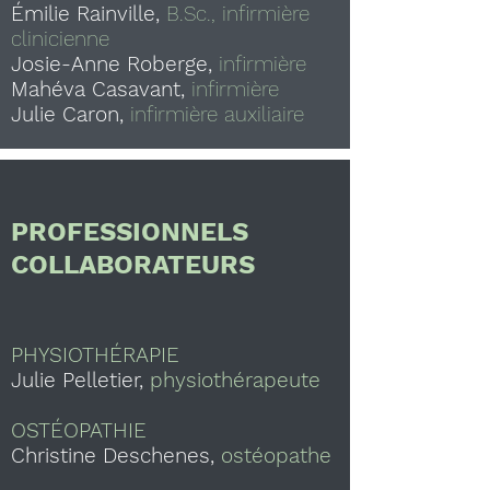
Émilie Rainville,
B.Sc., infirmière
clinicienne
Josie-Anne Roberge,
infirmière
Mahéva Casavant,
infirmière
Julie Caron,
infirmière auxiliaire
PROFESSIONNELS
COLLABORATEURS
PHYSIOTHÉRAPIE
Julie Pelletier,
physiothérapeute
OSTÉOPATHIE
Christine Deschenes,
ostéopathe